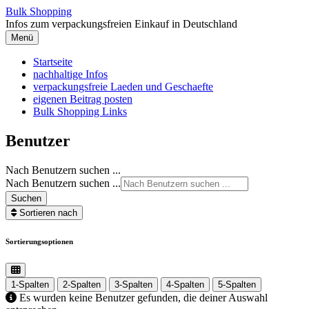
Zum
Bulk Shopping
Inhalt
Infos zum verpackungsfreien Einkauf in Deutschland
springen
Menü
Startseite
nachhaltige Infos
verpackungsfreie Laeden und Geschaefte
eigenen Beitrag posten
Bulk Shopping Links
Benutzer
Nach Benutzern suchen ...
Nach Benutzern suchen ...
Suchen
Sortieren nach
Sortierungsoptionen
1-Spalten
2-Spalten
3-Spalten
4-Spalten
5-Spalten
Es wurden keine Benutzer gefunden, die deiner Auswahl