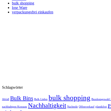
bulk shopping
lose Ware
verpackungsfrei einkaufen
Schlagwörter
bulk shopping
Bulk Bins
Abfall
Bulk Läden
Bundestagswahl
Nachhaltigkeit
P
nachhaltigen Konsum
Nachteile
Offenverkauf
plastikfrei