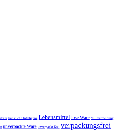
Lebensmittel
lose Ware
treik
künstliche Intelligenz
Müllvermeidung
verpackungsfrei
unverpackte Ware
kt
unverpackt Kiel