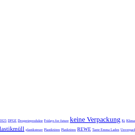
keine Verpackung
 2025
DFGE
Drogerieprodukte
Fridays for future
Ki
Klimas
lastikmüll
REWE
plastiksteuer
Plastiktüten
Platiktüten
Tante Emma Laden
Unverpac