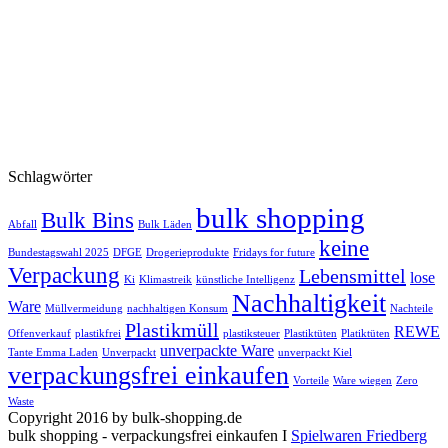
Schlagwörter
bulk shopping
Bulk Bins
Abfall
Bulk Läden
keine
Bundestagswahl 2025
DFGE
Drogerieprodukte
Fridays for future
Verpackung
Lebensmittel
lose
Ki
Klimastreik
künstliche Intelligenz
Nachhaltigkeit
Ware
Müllvermeidung
nachhaltigen Konsum
Nachteile
Plastikmüll
REWE
Offenverkauf
plastikfrei
plastiksteuer
Plastiktüten
Platiktüten
unverpackte Ware
Tante Emma Laden
Unverpackt
unverpackt Kiel
verpackungsfrei einkaufen
Vorteile
Ware wiegen
Zero
Waste
Copyright 2016 by bulk-shopping.de
bulk shopping - verpackungsfrei einkaufen I
Spielwaren Friedberg