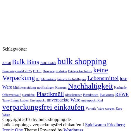
Schlagwörter
bulk shopping
Bulk Bins
Abfall
Bulk Läden
keine
Bundestagswahl 2025
DFGE
Drogerieprodukte
Fridays for future
Verpackung
Lebensmittel
lose
Ki
Klimastreik
künstliche Intelligenz
Nachhaltigkeit
Ware
Müllvermeidung
nachhaltigen Konsum
Nachteile
Plastikmüll
REWE
Offenverkauf
plastikfrei
plastiksteuer
Plastiktüten
Platiktüten
unverpackte Ware
Tante Emma Laden
Unverpackt
unverpackt Kiel
verpackungsfrei einkaufen
Vorteile
Ware wiegen
Zero
Waste
Copyright 2016 by bulk-shopping.de
bulk shopping - verpackungsfrei einkaufen I
Spielwaren Friedberg
Iconic One
Theme | Powered by
Wordpress