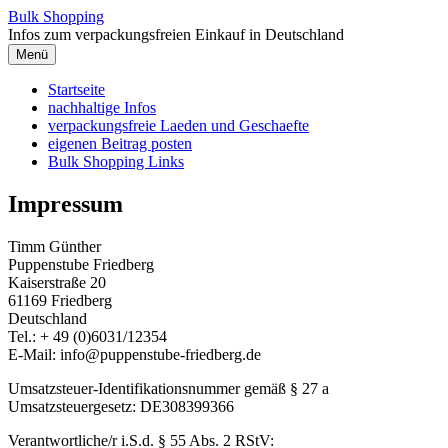
Zum
Bulk Shopping
Inhalt
Infos zum verpackungsfreien Einkauf in Deutschland
springen
Menü
Startseite
nachhaltige Infos
verpackungsfreie Laeden und Geschaefte
eigenen Beitrag posten
Bulk Shopping Links
Impressum
Timm Günther
Puppenstube Friedberg
Kaiserstraße 20
61169 Friedberg
Deutschland
Tel.: + 49 (0)6031/12354
E-Mail: info@puppenstube-friedberg.de
Umsatzsteuer-Identifikationsnummer gemäß § 27 a
Umsatzsteuergesetz: DE308399366
Verantwortliche/r i.S.d. § 55 Abs. 2 RStV: