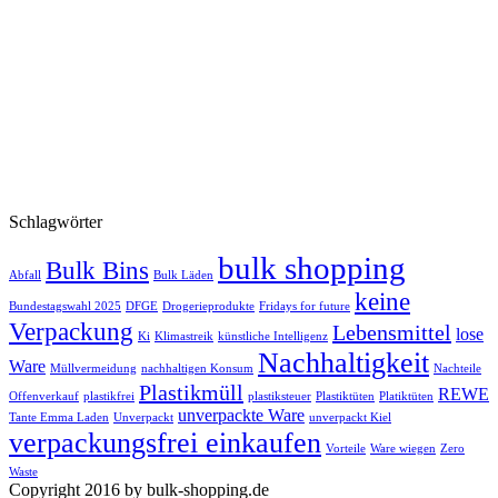
Schlagwörter
bulk shopping
Bulk Bins
Abfall
Bulk Läden
keine
Bundestagswahl 2025
DFGE
Drogerieprodukte
Fridays for future
Verpackung
Lebensmittel
lose
Ki
Klimastreik
künstliche Intelligenz
Nachhaltigkeit
Ware
Müllvermeidung
nachhaltigen Konsum
Nachteile
Plastikmüll
REWE
Offenverkauf
plastikfrei
plastiksteuer
Plastiktüten
Platiktüten
unverpackte Ware
Tante Emma Laden
Unverpackt
unverpackt Kiel
verpackungsfrei einkaufen
Vorteile
Ware wiegen
Zero
Waste
Copyright 2016 by bulk-shopping.de